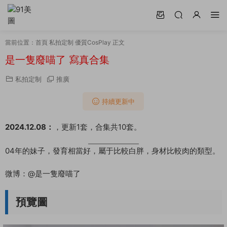
當前位置：
首頁
私拍定制
優質CosPlay
正文
是一隻廢喵了 寫真合集
私拍定制
推廣
持續更新中
2024.12.08：
，更新1套，合集共10套。
04年的妹子，發育相當好，屬于比較白胖，身材比較肉的類型。
微博：@是一隻廢喵了
預覽圖