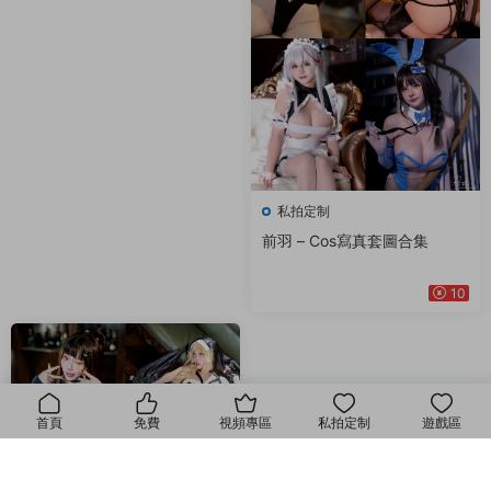
私拍定制
前羽 – Cos寫真套圖合集
10
首頁
免費
視頻專區
私拍定制
遊戲區
我的