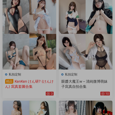
私拍定制
私拍定制
KenKen けん研? (けんけ
眼醬大魔王w – 清純微博萌妹
精品
ん) 寫真套圖合集
子寫真自拍合集
3
10