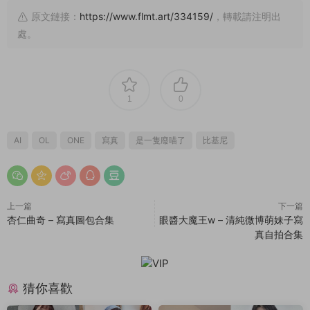
原文鏈接：
https://www.flmt.art/334159/
，轉載請注明出
處。
1
0
AI
OL
ONE
寫真
是一隻廢喵了
比基尼
上一篇
下一篇
杏仁曲奇 – 寫真圖包合集
眼醬大魔王w – 清純微博萌妹子寫
真自拍合集
猜你喜歡