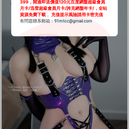
399，開通即送價值120元百度網盤超級會員
月卡
/迅雷超級會員月卡/
誇克網盤年卡/
，全站
資源免費下載
，
充值提示風險請用卡密充值
有問題聯系郵箱：
91mtcc@gmail.com