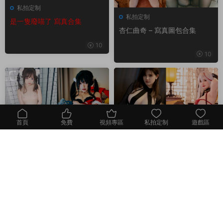
私拍定制
私拍定制
是一隻廢喵了 寫真合集
杏仁曲奇 – 寫真圖包合集
10
10
首頁
免費
視頻專區
私拍定制
遊戲區
我的
私拍定制
私拍定制