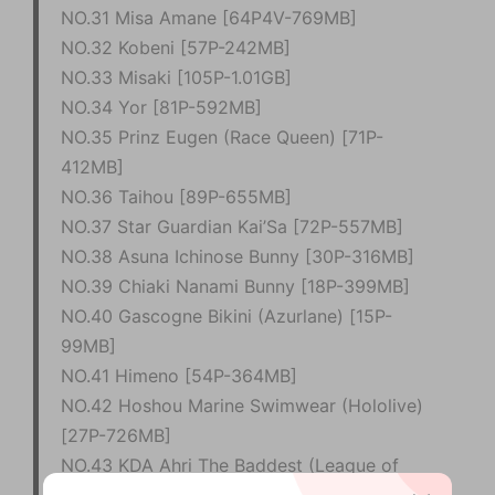
NO.31 Misa Amane [64P4V-769MB]
NO.32 Kobeni [57P-242MB]
NO.33 Misaki [105P-1.01GB]
NO.34 Yor [81P-592MB]
NO.35 Prinz Eugen (Race Queen) [71P-
412MB]
NO.36 Taihou [89P-655MB]
NO.37 Star Guardian Kai’Sa [72P-557MB]
NO.38 Asuna Ichinose Bunny [30P-316MB]
NO.39 Chiaki Nanami Bunny [18P-399MB]
NO.40 Gascogne Bikini (Azurlane) [15P-
99MB]
NO.41 Himeno [54P-364MB]
NO.42 Hoshou Marine Swimwear (Hololive)
[27P-726MB]
NO.43 KDA Ahri The Baddest (League of
Legends) [23P-499MB]