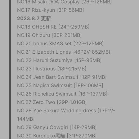
NO.16 Misaki DOA Cosplay [26P-126MB]
NO.17 Rizu-kyun [31P-56MB]
2023.8.7 更新
NO.18 CHESHIRE [24P-259MB]
NO.19 Chizuru [30P-201MB]
NO.20 bonus XMAS set [22P-125MB]
NO.21 Elizabeth Liones [46P2V-852MB]
NO.22 Haruhi Suzumiya [15P-95MB]
NO.23 Illustrious [18P-215MB]
NO.24 Jean Bart Swimsuit [12P-91MB]
NO.25 Nagisa Swimsuit [18P-106MB]
NO.26 Richelieu Swimsuit [16P-137MB]
NO.27 Zero Two [29P-1.01GB]
NO.28 Yae Sakura Wedding dress [13P1V-
144MB]
NO.29 Ganyu Cowgirl [14P-29MB]
NO.30 Kuroneko黑貓 [31P-270MB]