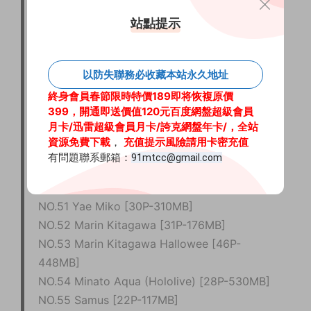
NO.44 Kiara Sesshouin Gtunver ver (Fate
站點提示
Grand Order) [30P-608MB]
NO.45 Marin Kitagawa Nurse [25P-228MB]
NO.46 Marine Houshou Casual [21P-232MB]
以防失聯務必收藏本站永久地址
NO.47 Minamoto no Raikou Bunny (Fate
終身會員春節限時特價189即将恢複原價
399，開通即送價值120元百度網盤超級會員
Grand Order) [33P-632MB]
月卡
/迅雷超級會員月卡/
誇克網盤年卡/
，全站
NO.48 Miriam (Pokemon Scarlet and Violet)
資源免費下載
，
充值提示風險請用卡密充值
[23P-167MB]
有問題聯系郵箱：
91mtcc@gmail.com
NO.49 Nazuna [52P-545MB]
NO.50 Ulrich von Hutten [45P-414MB]
NO.51 Yae Miko [30P-310MB]
NO.52 Marin Kitagawa [31P-176MB]
NO.53 Marin Kitagawa Hallowee [46P-
448MB]
NO.54 Minato Aqua (Hololive) [28P-530MB]
NO.55 Samus [22P-117MB]