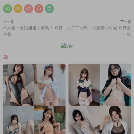
上一篇
下一篇
不呆貓：要跟姐姐回家嗎？ 寫真
六二二同學：大眼睛小可愛 寫真合
合集
集
猜你喜歡