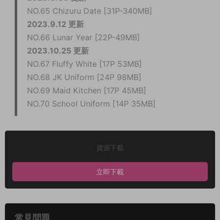
NO.65 Chizuru Date [31P-340MB]
2023.9.12 更新
NO.66 Lunar Year [22P-49MB]
2023.10.25 更新
NO.67 Fluffy White [17P 53MB]
NO.68 JK Uniform [24P 98MB]
NO.69 Maid Kitchen [17P 45MB]
NO.70 School Uniform​ [14P 35MB]
資源下載
立即下載
常見問題