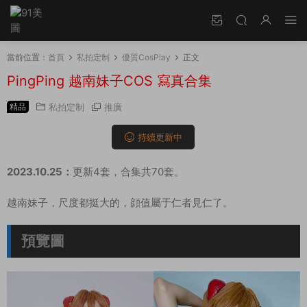
當前位置：
首頁
私拍定制
優質CosPlay
正文
PingPing 越南妹子COS 寫真合集
精品
私拍定制
推廣
持續更新中
2023.10.25：
更新4套，合集共70套。
越南妹子，尺度都挺大的，顔值屬于仁者見仁了。
預覽圖