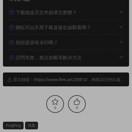
下載後提示文件損壞怎麽辦？
網站可以不用下載直接在線觀看嗎？
視頻資源有水印嗎？
訪問失敗，無法加載等解決方法
原文鏈接：
https://www.flmt.art/29812/
，轉載請注明出處。
0
0
PingPing
寫真