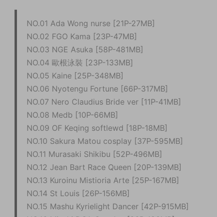
NO.01 Ada Wong nurse [21P-27MB]
NO.02 FGO Kama [23P-47MB]
NO.03 NGE Asuka [58P-481MB]
NO.04 歐根泳裝 [23P-133MB]
NO.05 Kaine [25P-348MB]
NO.06 Nyotengu Fortune [66P-317MB]
NO.07 Nero Claudius Bride ver [11P-41MB]
NO.08 Medb [10P-66MB]
NO.09 OF Keqing softlewd [18P-18MB]
NO.10 Sakura Matou cosplay [37P-595MB]
NO.11 Murasaki Shikibu [52P-496MB]
NO.12 Jean Bart Race Queen [20P-139MB]
NO.13 Kuroinu Mistioria Arte [25P-167MB]
NO.14 St Louis [26P-156MB]
NO.15 Mashu Kyrielight Dancer [42P-915MB]