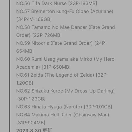
NO.56 Tifa Dark Nurse [23P-183MB]
NO.57 Bremerton Kung-Fu Qipao (Azurlane)
[34P4V-1.69GB]
NO.58 Tamamo No Mae Dancer (Fate Grand
Order) [22P-726MB]
NO.59 Nitocris (Fate Grand Order) [24P-
654MB]
NO.60 Rumi Usagiyama aka Mirko (My Hero
Academia) [31P-650MB]
NO.61 Zelda (The Legend of Zelda) [32P-
1.20GB]
NO.62 Shizuku Kuroe (My Dress-Up Darling)
[30P-1.23GB]
NO.63 Hinata Hyuga (Naruto) [30P-1.01GB]
NO.64 Makima Hell Rider (Chainsaw Man)
[31P-904MB]
2023.8.30 更新