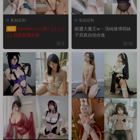
私拍定制
私拍定制
KenKen けん研? (けんけ
眼醬大魔王w – 清純微博萌妹
精品
ん) 寫真套圖合集
子寫真自拍合集
3
10