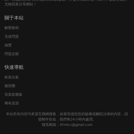
私拍定制
私拍定制
是一隻廢喵了 寫真合集
杏仁曲奇 – 寫真圖包合集
10
10
私拍定制
私拍定制
神沢永莉 可愛coser 寫真合集
前羽 – Cos寫真套圖合集
10
10
評論
0
請先
登錄