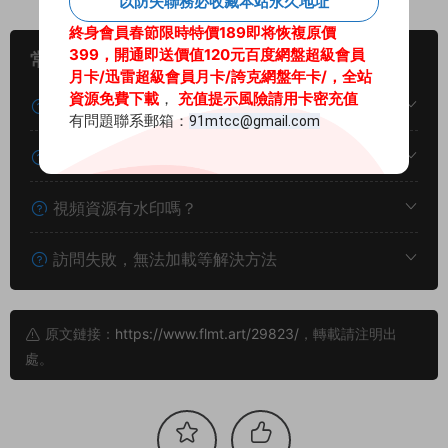
以防失聯務必收藏本站永久地址
終身會員春節限時特價189即将恢複原價
399，開通即送價值120元百度網盤超級會員
常見問題
月卡
/迅雷超級會員月卡/
誇克網盤年卡/
，全站
資源免費下載
，
充值提示風險請用卡密充值
下載後提示文件損壞怎麽辦？
有問題聯系郵箱：
91mtcc@gmail.com
網站可以不用下載直接在線觀看嗎？
視頻資源有水印嗎？
訪問失敗，無法加載等解決方法
原文鏈接：
https://www.flmt.art/29823/
，轉載請注明出
處。