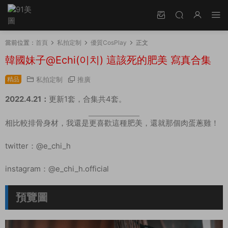
當前位置：
首頁
私拍定制
優質CosPlay
正文
韓國妹子@Echi(이치) 這該死的肥美 寫真合集
精品
私拍定制
推廣
2022.4.21：
更新1套，合集共4套。
相比較排骨身材，我還是更喜歡這種肥美，還就那個肉蛋蔥雞！
twitter：@e_chi_h
instagram：@e_chi_h.official
預覽圖