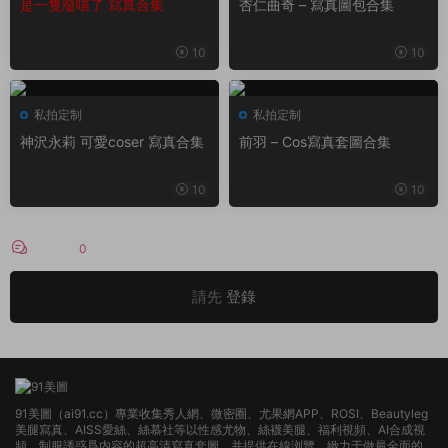
私拍定制
私拍定制
KenKen けん研? (けんけ
眼醬大魔王w – 清純微博萌妹
精品
ん) 寫真套圖合集
子寫真自拍合集
3
10