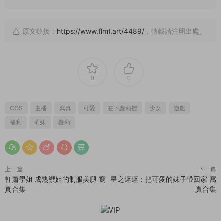
原文鏈接：
https://www.flmt.art/4489/
，轉載請注明出處。
0
0
COS
主播
寫真
可愛
在下蘿莉控
少女
遊戲
福利
萌妹
蘿莉
上一篇
下一篇
軒蕭學姐 成熟禦姐的制服美腿 寫
星之遲遲：把可愛的妹子帶回家 寫
真合集
真合集