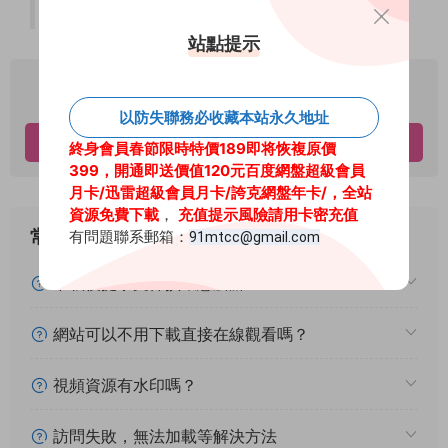
4.39GB]
站點提示
資源下載
以防失聯務必收藏本站永久地址
立即下載
終身會員春節限時特價189即将恢複原價
399，開通即送價值120元百度網盤超級會員
月卡
/迅雷超級會員月卡/
誇克網盤年卡/
，全站
資源免費下載
，
充值提示風險請用卡密充值
常見問題
有問題聯系郵箱：
91mtcc@gmail.com
下載後提示文件損壞怎麽辦？
網站可以不用下載直接在線觀看嗎？
視頻資源有水印嗎？
訪問失敗，無法加載等解決方法