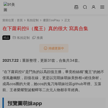
當前位置：
首頁
私拍定制
優質CosPlay
正文
在下蘿莉控ii（魔王）真的很大 寫真合集
精品
私拍定制
推廣
持續更新中
2021.7.22：
重新整理，更新31套，合集共34套。
“在下蘿莉控ii”是鬥魚的以爲顔值主播，畢竟粉絲稱“魔王”的她不
僅風趣幽默，顔值在線，更是以完
萌妹萌妹
美扮相+絕佳身材，
成爲cos圈的大佬，她cos的鬼刀海
萌妹社區github
琴煙、玉藻
前、王者榮耀聖誕貂蟬等二次元人物都非常經典。
預覽圖
萌妹app