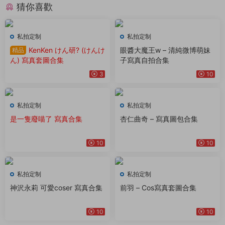
猜你喜歡
私拍定制
私拍定制
KenKen けん研? (けんけ
眼醬大魔王w – 清純微博萌妹
精品
ん) 寫真套圖合集
子寫真自拍合集
3
10
私拍定制
私拍定制
是一隻廢喵了 寫真合集
杏仁曲奇 – 寫真圖包合集
10
10
私拍定制
私拍定制
神沢永莉 可愛coser 寫真合集
前羽 – Cos寫真套圖合集
10
10