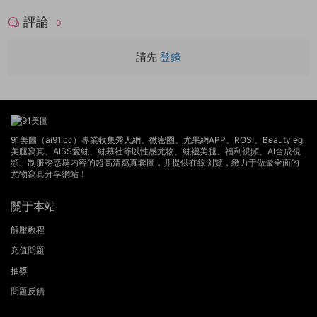
評論
0
請先
登錄
91美圖（ai91.cc）專業收集秀人網、微密圈、尤果網APP、ROSI、Beautyleg
美腿寫真、AISS愛絲、絲慕社等以性感尤物、絲襪美腿、福利視頻、AI合成視
頻、制服誘惑爲内容的超高清寫真套圖，并提供在線浏覽，緻力于做最全面的
尤物寫真分享網站！
關于本站
解壓教程
充值問題
抽獎
問題反饋